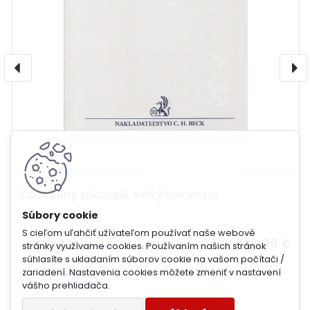
Mária Patakyová a kolektív
CHBSK0186
Obchodný zákonník. Veľký komentár
S cieľom uľahčiť užívateľom používať naše webové
149,00 €
skladom
stránky využívame cookies. Používaním našich stránok
súhlasíte s ukladaním súborov cookie na vašom počítači /
zariadení. Nastavenia cookies môžete zmeniť v nastavení
vášho prehliadača.
BLOG