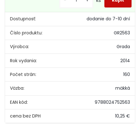
-
+
ks
Dostupnosť:
dodanie do 7-10 dní
Číslo produktu:
GR2563
Výrobca:
Grada
Rok vydania:
2014
Počet strán:
160
Väzba:
mäkká
EAN kód:
9788024752563
10,25 €