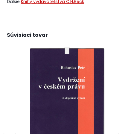
Ďalšie
Knihy vydavateľstva C.H.Beck
Súvisiaci tovar