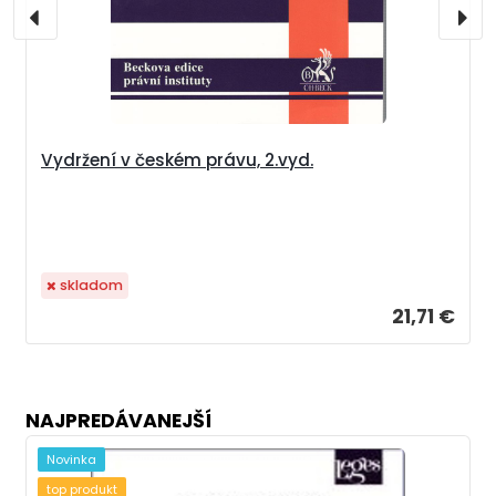
Vydržení v českém právu, 2.vyd.
skladom
21,71 €
NAJPREDÁVANEJŠÍ
Novinka
top produkt