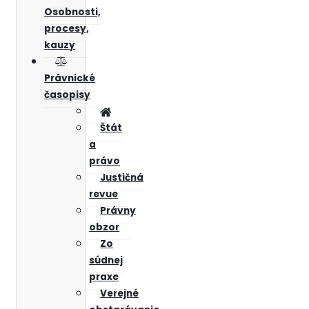
Osobnosti,
procesy,
kauzy
Právnické
časopisy
Štát
a
právo
Justičná
revue
Právny
obzor
Zo
súdnej
praxe
Verejné