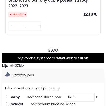
osobnosti a ochrany dobré pověsti za roky
2022–2023
12,10 €
skladom
-
+
BLOG
Vytvorené systémom
www.webareal.sk
MjdmN2ZkM
Strážny pes
Informovať na e-mail pri zmene:
ceny
keď cena klesne pod
€
skladu
keď produkt bude na sklade