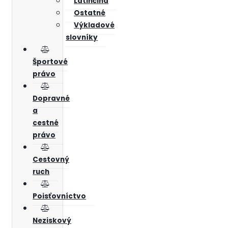
Latinčina
Ostatné
Výkladové
slovníky
Športové
právo
Dopravné
a
cestné
právo
Cestovný
ruch
Poisťovníctvo
Neziskový