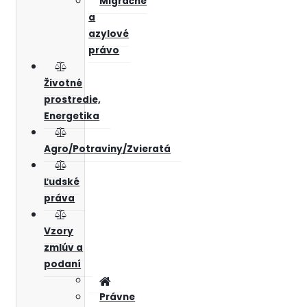
Migračné
a
azylové
právo
Životné
prostredie,
Energetika
Agro/Potraviny/Zvieratá
Ľudské
práva
Vzory
zmlúv a
podaní
Právne