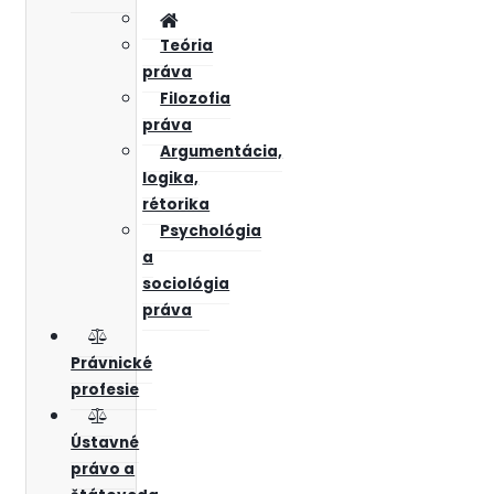
Teória
práva
Filozofia
práva
Argumentácia,
logika,
rétorika
Psychológia
a
sociológia
práva
Právnické
profesie
Ústavné
právo a