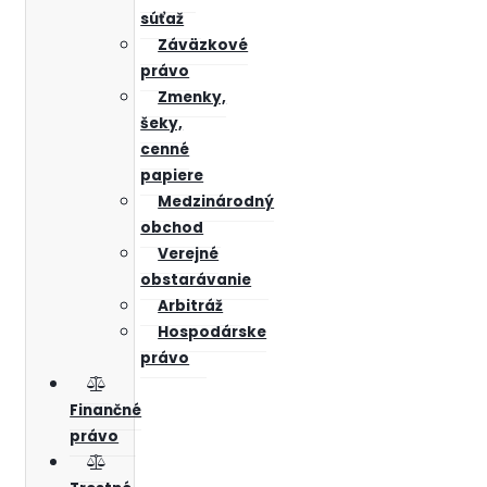
súťaž
Záväzkové
právo
Zmenky,
šeky,
cenné
papiere
Medzinárodný
obchod
Verejné
obstarávanie
Arbitráž
Hospodárske
právo
Finančné
právo