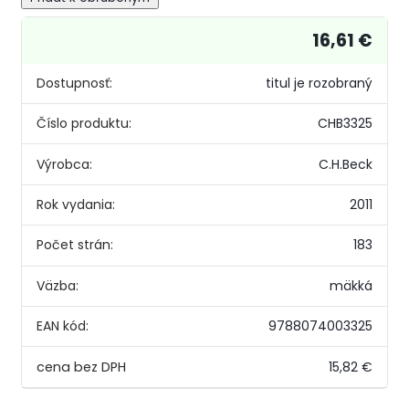
16,61 €
Dostupnosť:
titul je rozobraný
Číslo produktu:
CHB3325
Výrobca:
C.H.Beck
Rok vydania:
2011
Počet strán:
183
Väzba:
mäkká
EAN kód:
9788074003325
15,82 €