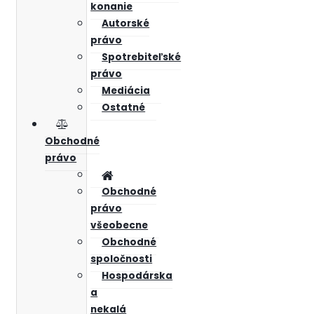
konanie
Autorské
právo
Spotrebiteľské
právo
Mediácia
Ostatné
Obchodné
právo
Obchodné
právo
všeobecne
Obchodné
spoločnosti
Hospodárska
a
nekalá