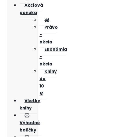
Akciová
ponuka
Právo
-
akcia
Ekonómia
-
akcia
Knihy
do
10
€
Všetky
knihy
Výhodné
balíčky