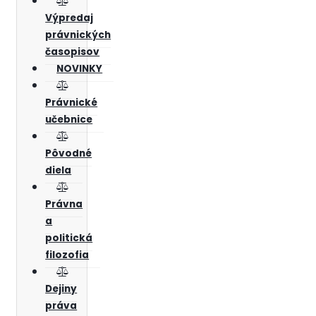
Výpredaj
právnických
časopisov
NOVINKY
Právnické
učebnice
Pôvodné
diela
Právna
a
politická
filozofia
Dejiny
práva