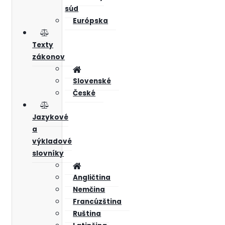
súd
Európska
Texty
zákonov
Slovenské
České
Jazykové
a
výkladové
slovníky
Angličtina
Nemčina
Francúzština
Ruština