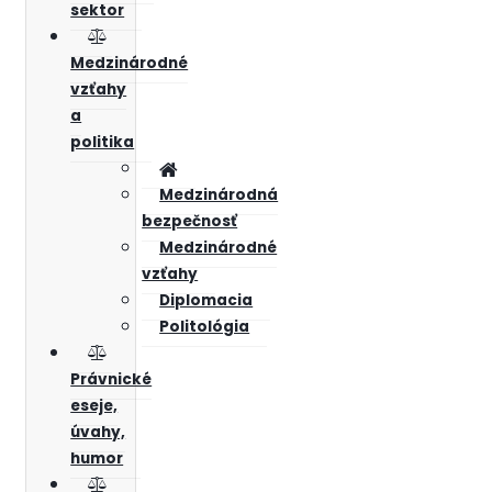
sektor
Medzinárodné
vzťahy
a
politika
Medzinárodná
bezpečnosť
Medzinárodné
vzťahy
Diplomacia
Politológia
Právnické
eseje,
úvahy,
humor