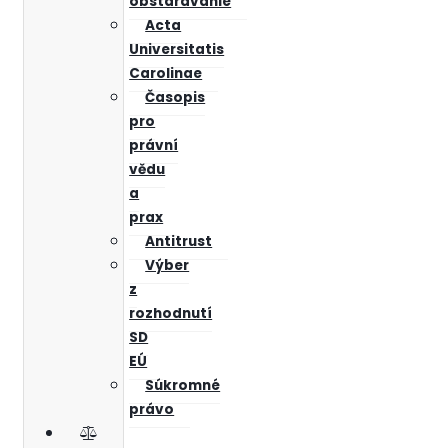
obstarávanie
Acta
Universitatis
Carolinae
Časopis
pro
právní
vědu
a
prax
Antitrust
Výber
z
rozhodnutí
SD
EÚ
Súkromné
právo