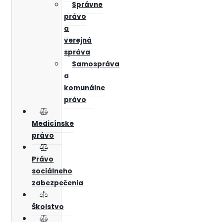
Správne
právo
a
verejná
správa
Samospráva
a
komunálne
právo
Medicínske
právo
Právo
sociálneho
zabezpečenia
Školstvo