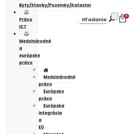
Byty/Stavby/Pozemky/Kataster
0
Hľadanie
Právo
ICT
Medzinárodné
a
európske
právo
Medzinárodné
právo
Európske
právo
Európska
integrácia
a
EÚ