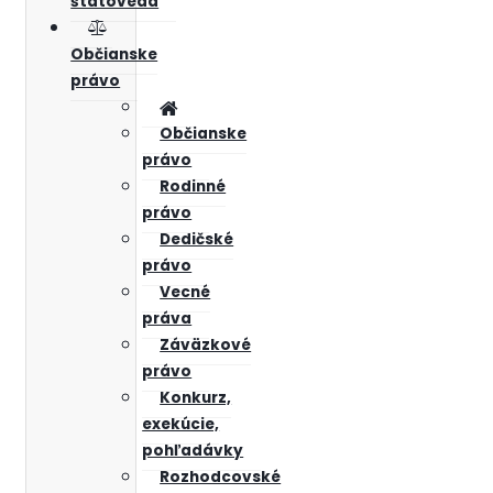
štátoveda
Občianske
právo
Občianske
právo
Rodinné
právo
Dedičské
právo
Vecné
práva
Záväzkové
právo
Konkurz,
exekúcie,
pohľadávky
Rozhodcovské