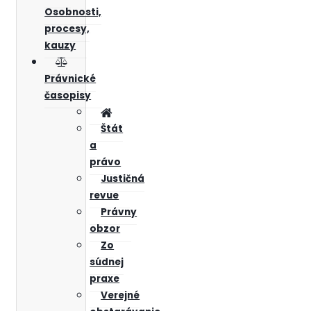
Osobnosti,
procesy,
kauzy
Právnické
časopisy
Štát
a
právo
Justičná
revue
Právny
obzor
Zo
súdnej
praxe
Verejné