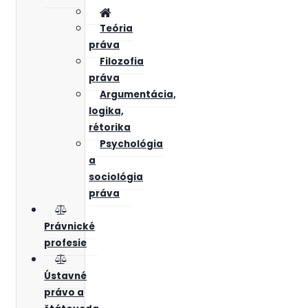
Teória
práva
Filozofia
práva
Argumentácia,
logika,
rétorika
Psychológia
a
sociológia
práva
Právnické
profesie
Ústavné
právo a