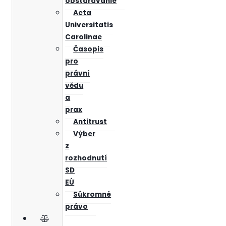
obstarávanie
Acta
Universitatis
Carolinae
Časopis
pro
právní
vědu
a
prax
Antitrust
Výber
z
rozhodnutí
SD
EÚ
Súkromné
právo