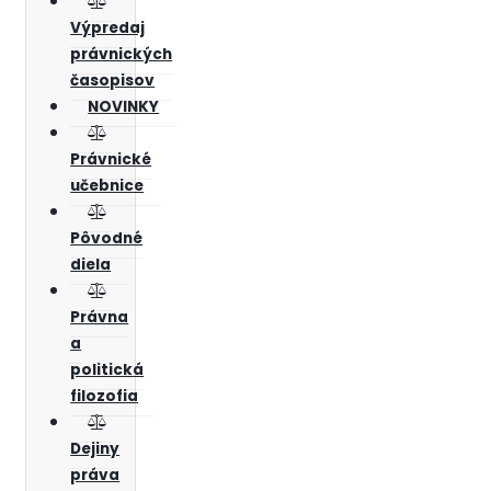
Výpredaj
právnických
časopisov
NOVINKY
Právnické
učebnice
Pôvodné
diela
Právna
a
politická
filozofia
Dejiny
práva