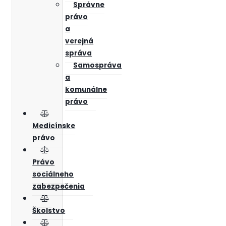
Správne
právo
a
verejná
správa
Samospráva
a
komunálne
právo
Medicínske
právo
Právo
sociálneho
zabezpečenia
Školstvo