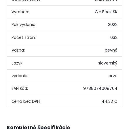
Výrobca:
C.H.Beck SK
Rok vydania:
2022
Počet strán:
632
Väzba:
pevná
Jazyk:
slovenský
vydanie:
prvé
EAN kód:
9788074008764
44,33 €
Kompletné špecifikácie