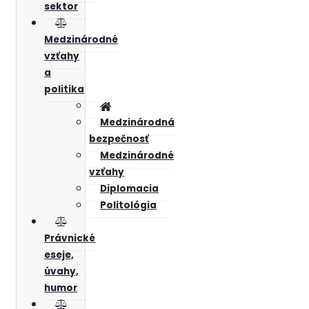
sektor
Medzinárodné
vzťahy
a
politika
Medzinárodná
bezpečnosť
Medzinárodné
vzťahy
Diplomacia
Politológia
Právnické
eseje,
úvahy,
humor