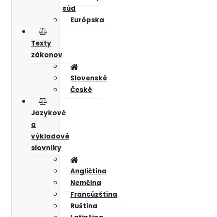
súd
Európska
Texty
zákonov
Slovenské
České
Jazykové
a
výkladové
slovníky
Angličtina
Nemčina
Francúzština
Ruština