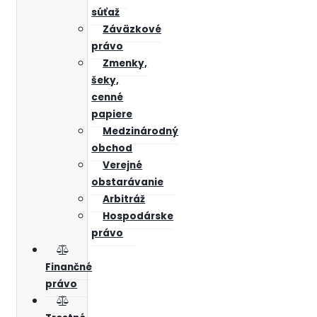
súťaž
Záväzkové
právo
Zmenky,
šeky,
cenné
papiere
Medzinárodný
obchod
Verejné
obstarávanie
Arbitráž
Hospodárske
právo
Finančné
právo