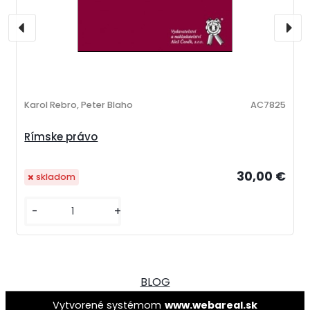
Karol Rebro, Peter Blaho
AC7825
Rímske právo
30,00 €
skladom
-
+
BLOG
Vytvorené systémom
www.webareal.sk