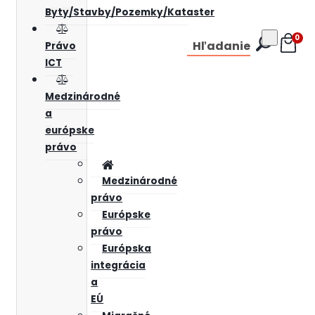
Byty/Stavby/Pozemky/Kataster
0
Hľadanie
Právo
ICT
Medzinárodné
a
európske
právo
Medzinárodné
právo
Európske
právo
Európska
integrácia
a
EÚ