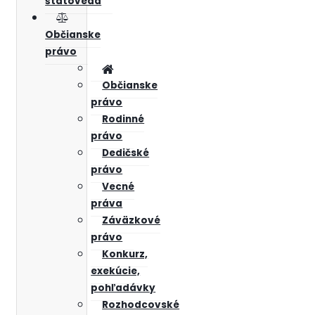
štátoveda
Občianske
právo
Občianske
právo
Rodinné
právo
Dedičské
právo
Vecné
práva
Záväzkové
právo
Konkurz,
exekúcie,
pohľadávky
Rozhodcovské