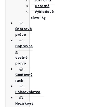
Latinčina
Ostatné
Výkladové
slovníky
Športové
právo
Dopravné
a
cestné
právo
Cestovný
ruch
Poisťovníctvo
Neziskový