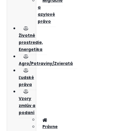
Migračné
a
azylové
právo
Životné
prostredie,
Energetika
Agro/Potraviny/Zvieratá
Ľudské
práva
Vzory
zmlúv a
podaní
Právne