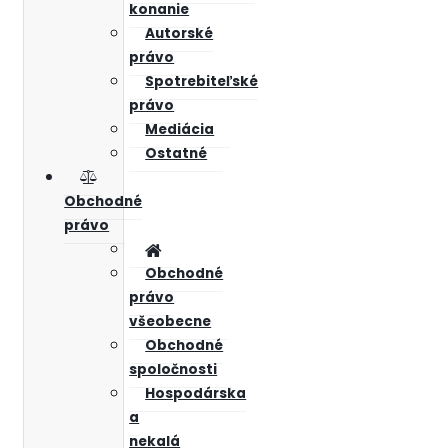
konanie
Autorské
právo
Spotrebiteľské
právo
Mediácia
Ostatné
Obchodné
právo
Obchodné
právo
všeobecne
Obchodné
spoločnosti
Hospodárska
a
nekalá