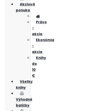
Akciová
ponuka
Právo
-
akcia
Ekonómia
-
akcia
Knihy
do
10
€
Všetky
knihy
Výhodné
balíčky