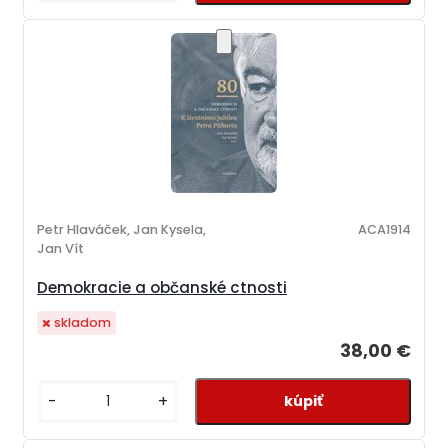
Petr Hlaváček, Jan Kysela,
ACA1914
Jan Vít
Demokracie a občanské ctnosti
skladom
38,00 €
-
+