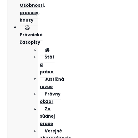
Osobnosti,
procesy,
kauzy
Právnické
časopisy
Štát
a
právo
Justičná
revue
Právny
obzor
Zo
súdnej
praxe
Verejné