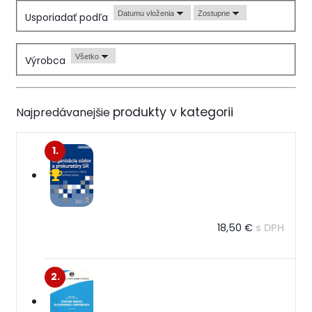
Datumu vloženia
Zostupne
Usporiadať podľa
Všetko
Výrobca
Najpredávanejšie
1.
18,50 €
s DPH
2.