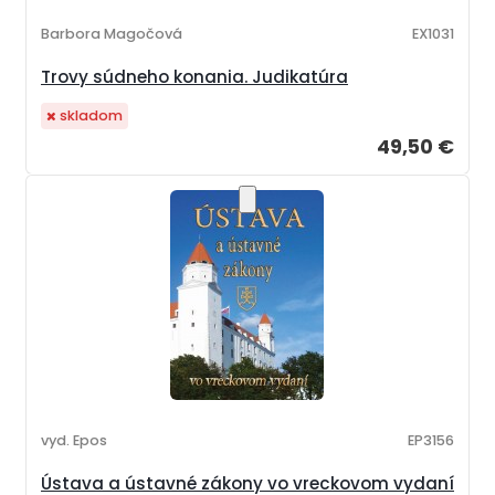
Barbora Magočová
EX1031
Trovy súdneho konania. Judikatúra
skladom
49,50 €
vyd. Epos
EP3156
Ústava a ústavné zákony vo vreckovom vydaní