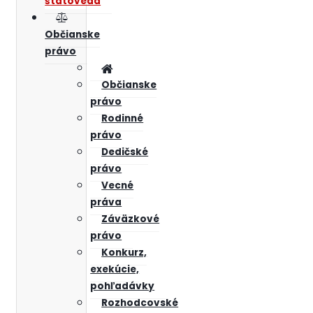
štátoveda
Občianske
právo
Občianske
právo
Rodinné
právo
Dedičské
právo
Vecné
práva
Záväzkové
právo
Konkurz,
exekúcie,
pohľadávky
Rozhodcovské