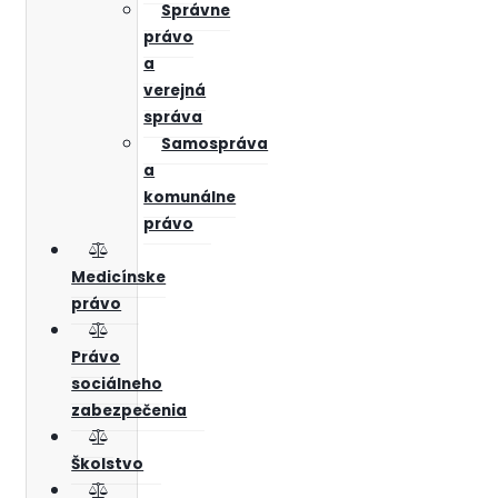
Správne
právo
a
verejná
správa
Samospráva
a
komunálne
právo
Medicínske
právo
Právo
sociálneho
zabezpečenia
Školstvo