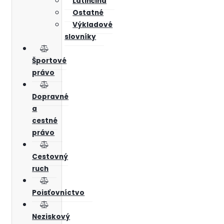
Latinčina
Ostatné
Výkladové
slovníky
Športové
právo
Dopravné
a
cestné
právo
Cestovný
ruch
Poisťovníctvo
Neziskový