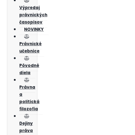
Výpredaj
právnických
časopisov
NOVINKY
Právnické
učebnice
Pôvodné
diela
Právna
a
politická
filozofia
Dejiny
práva