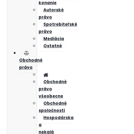
konanie
Autorské
právo
Spotrebiteľské
právo
Mediácia
Ostatné
Obchodné
právo
Obchodné
právo
všeobecne
Obchodné
spoločnosti
Hospodárska
a
nekalá