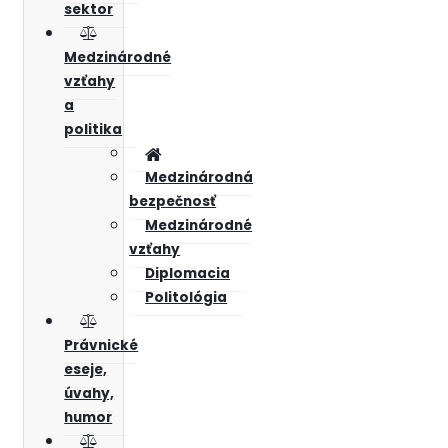
sektor
Medzinárodné
vzťahy
a
politika
Medzinárodná
bezpečnosť
Medzinárodné
vzťahy
Diplomacia
Politológia
Právnické
eseje,
úvahy,
humor