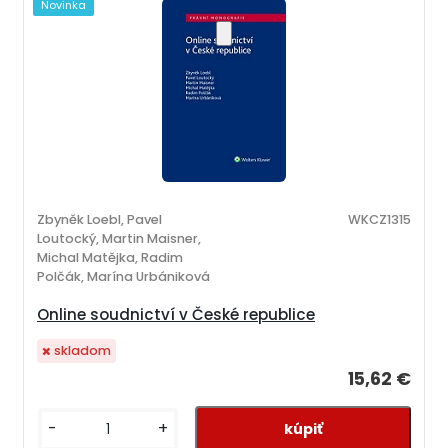
Novinka
Zbyněk Loebl, Pavel
WKCZ1315
Loutocký, Martin Maisner,
Michal Matějka, Radim
Polčák, Marína Urbániková
Online soudnictví v České republice
skladom
15,62 €
-
+