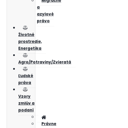
Migračné
a
azylové
právo
Životné
prostredie,
Energetika
Agro/Potraviny/Zvieratá
Ľudské
práva
Vzory
zmlúv a
podaní
Právne