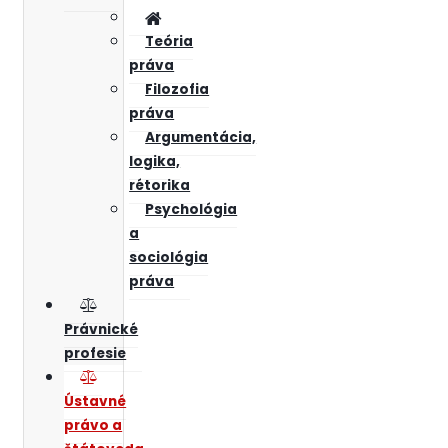
Teória
práva
Filozofia
práva
Argumentácia,
logika,
rétorika
Psychológia
a
sociológia
práva
Právnické
profesie
Ústavné
právo a