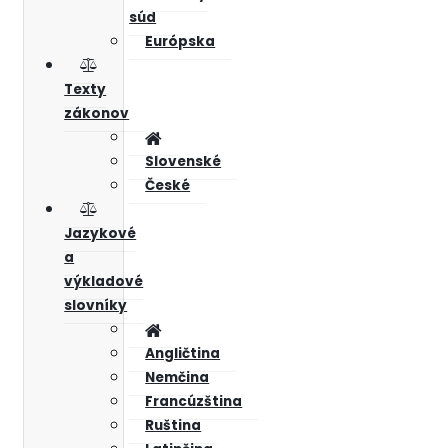
súd
Európska
Texty
zákonov
Slovenské
České
Jazykové
a
výkladové
slovníky
Angličtina
Nemčina
Francúzština
Ruština