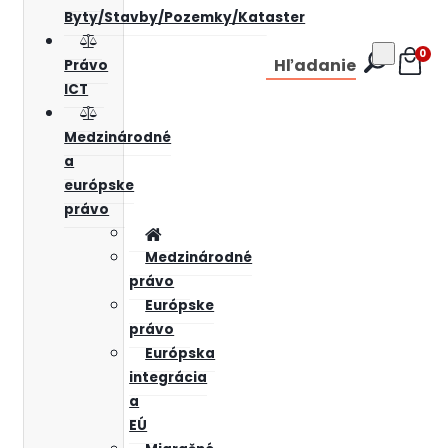
Byty/Stavby/Pozemky/Kataster
0
Hľadanie
Právo
ICT
Medzinárodné
a
európske
právo
Medzinárodné
právo
Európske
právo
Európska
integrácia
a
EÚ