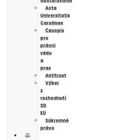
obstarávanie
Acta
Universitatis
Carolinae
Časopis
pro
právní
vědu
a
prax
Antitrust
Výber
z
rozhodnutí
SD
EÚ
Súkromné
právo