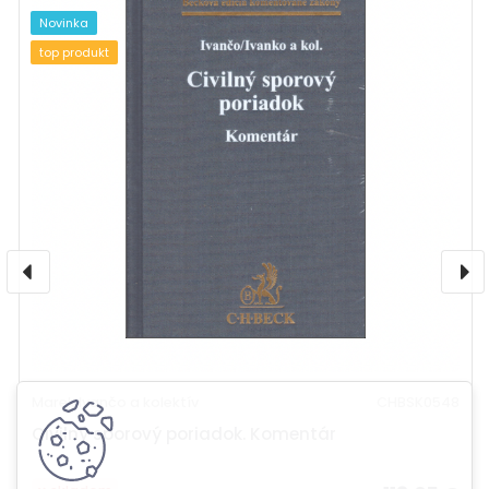
Novinka
top produkt
Marek Ivančo a kolektív
CHBSK0548
Civilný sporový poriadok. Komentár