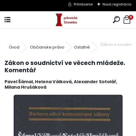
Prihlásenie
Nová registrácia
0
Zákon o soudnict
Úvod
Občianske právo
Ostatné
Zákon o soudnictví ve věcech mládeže.
Komentář
Pavel Šámal, Helena Válková, Alexander Sotolář,
Milana Hrušáková