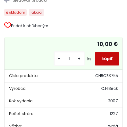
skladom
akcia
Pridať k obľúbeným
10,00 €
-
+
ks
Číslo produktu:
CHBCZ3755
Výrobca:
C.H.Beck
Rok vydania:
2007
Počet strán:
1227
Väzba:
tvrdá