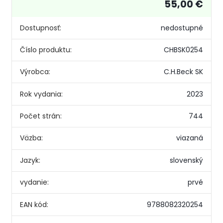
55,00 €
Dostupnosť:
nedostupné
Číslo produktu:
CHBSK0254
Výrobca:
C.H.Beck SK
Rok vydania:
2023
Počet strán:
744
Väzba:
viazaná
Jazyk:
slovenský
vydanie:
prvé
EAN kód:
9788082320254