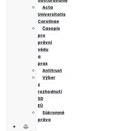
obstarávanie
Acta
Universitatis
Carolinae
Časopis
pro
právní
vědu
a
prax
Antitrust
Výber
z
rozhodnutí
SD
EÚ
Súkromné
právo