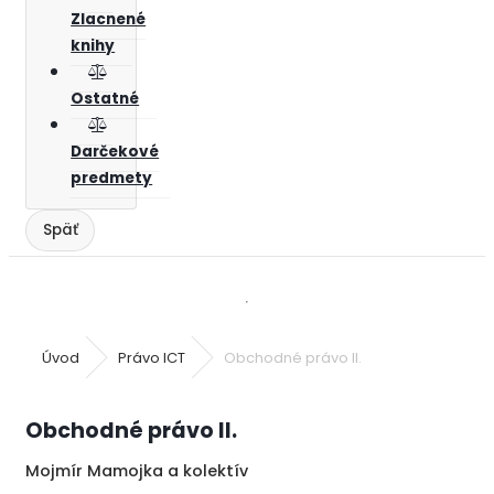
Zlacnené
knihy
Ostatné
Darčekové
predmety
Úvod
Právo ICT
Obchodné právo II.
Obchodné právo II.
Mojmír Mamojka a kolektív