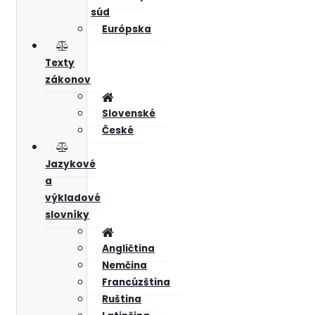
súd
Európska
Texty
zákonov
Slovenské
České
Jazykové
a
výkladové
slovníky
Angličtina
Nemčina
Francúzština
Ruština