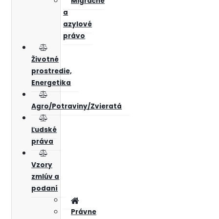
Migračné
a
azylové
právo
Životné
prostredie,
Energetika
Agro/Potraviny/Zvieratá
Ľudské
práva
Vzory
zmlúv a
podaní
Právne