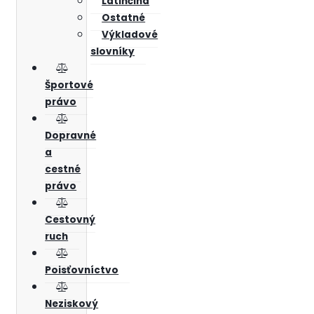
Latinčina
Ostatné
Výkladové
slovníky
Športové
právo
Dopravné
a
cestné
právo
Cestovný
ruch
Poisťovníctvo
Neziskový