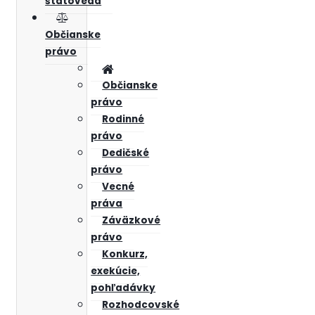
štátoveda
Občianske
právo
Občianske
právo
Rodinné
právo
Dedičské
právo
Vecné
práva
Záväzkové
právo
Konkurz,
exekúcie,
pohľadávky
Rozhodcovské