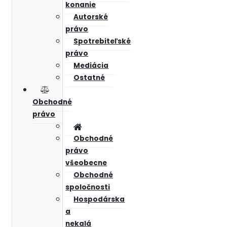
konanie
Autorské
právo
Spotrebiteľské
právo
Mediácia
Ostatné
Obchodné
právo
Obchodné
právo
všeobecne
Obchodné
spoločnosti
Hospodárska
a
nekalá