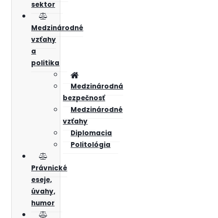
sektor
Medzinárodné
vzťahy
a
politika
Medzinárodná
bezpečnosť
Medzinárodné
vzťahy
Diplomacia
Politológia
Právnické
eseje,
úvahy,
humor