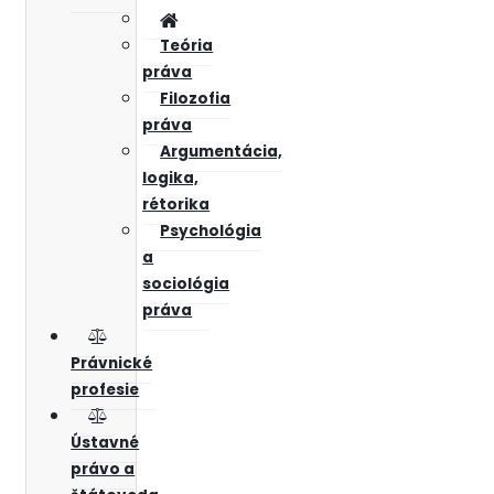
Teória
práva
Filozofia
práva
Argumentácia,
logika,
rétorika
Psychológia
a
sociológia
práva
Právnické
profesie
Ústavné
právo a