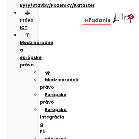
Byty/Stavby/Pozemky/Kataster
0
Hľadanie
Právo
ICT
Medzinárodné
a
európske
právo
Medzinárodné
právo
Európske
právo
Európska
integrácia
a
EÚ