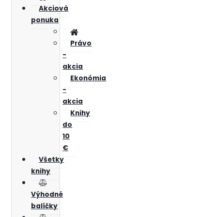
Akciová
ponuka
Právo
-
akcia
Ekonómia
-
akcia
Knihy
do
10
€
Všetky
knihy
Výhodné
balíčky