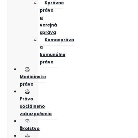
Správne
právo
a
verejná
správa
Samospráva
a
komunálne
právo
Medicínske
právo
Právo
sociálneho
zabezpečenia
Školstvo