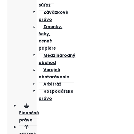
súťaž
Záväzkové
právo
Zmenky,
šeky,
cenné
papiere
Medzinárodný
obchod
Verejné
obstarávanie
Arbitráž
Hospodárske
právo
Finančné
právo