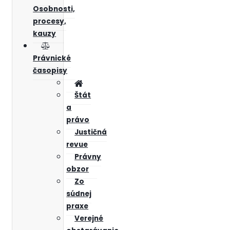
Osobnosti,
procesy,
kauzy
Právnické
časopisy
Štát
a
právo
Justičná
revue
Právny
obzor
Zo
súdnej
praxe
Verejné