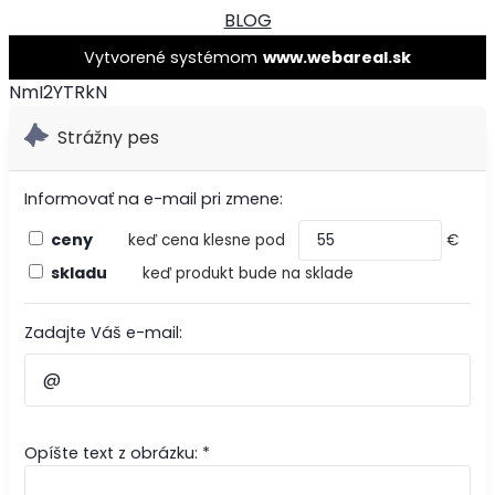
BLOG
Vytvorené systémom
www.webareal.sk
NmI2YTRkN
Strážny pes
Informovať na e-mail pri zmene:
ceny
keď cena klesne pod
€
skladu
keď produkt bude na sklade
Zadajte Váš e-mail:
Opíšte text z obrázku: *