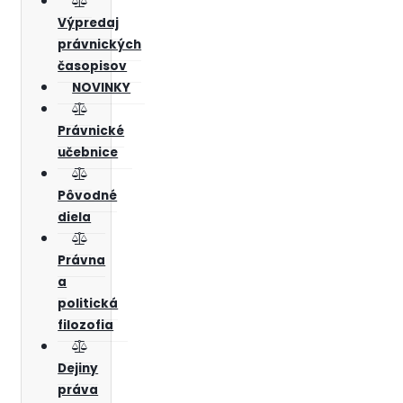
Výpredaj
právnických
časopisov
NOVINKY
Právnické
učebnice
Pôvodné
diela
Právna
a
politická
filozofia
Dejiny
práva