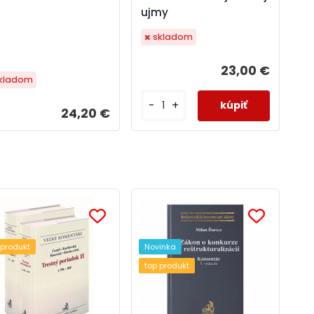
ujmy
skladom
23,00 €
kladom
-
+
24,20 €
 produkt
Novinka
top produkt