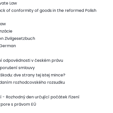
ivate Law
lack of conformity of goods in the reformed Polish
Law
nzácie
n Zivilgesetzbuch
in German
ní odpovědnosti v českém právu
 porušení smlouvy
kodu: dve strany tej istej mince?
daním rozhodcovského rozsudku
- Rozhodný den určující počátek řízení
ozpore s právom EÚ