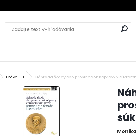
Právo ICT
Náhrada škody ako prostriedok nápravy v súkro
Náh
pro
sú
Monika