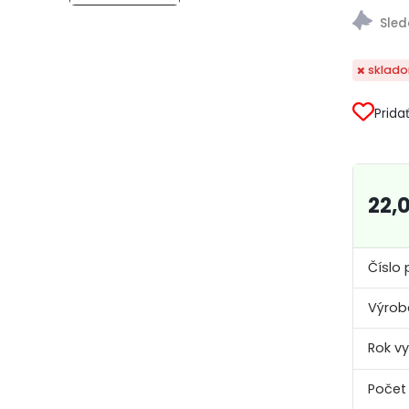
sklad
Prida
22,
Číslo 
Výrob
Rok v
Počet 