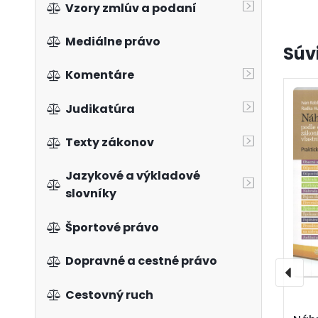
Vzory zmlúv a podaní
Mediálne právo
Súv
Komentáre
Judikatúra
Texty zákonov
Jazykové a výkladové
slovníky
Športové právo
Dopravné a cestné právo
Cestovný ruch