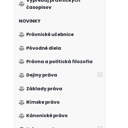
Výpredaj právnických
časopisov
NOVINKY
Právnické učebnice
Pôvodné diela
Právna a politická filozofia
Dejiny práva
Základy práva
Rímske právo
Kánonické právo