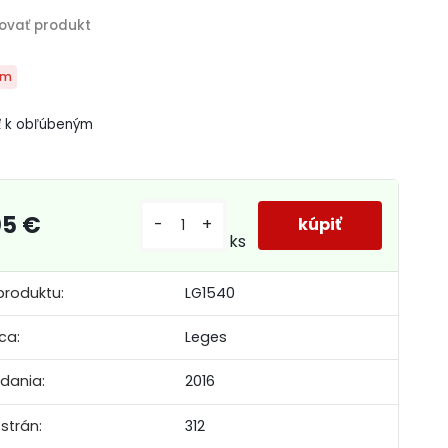
om
ť k obľúbeným
05 €
-
+
ks
produktu:
LG1540
ca:
Leges
ydania:
2016
strán:
312