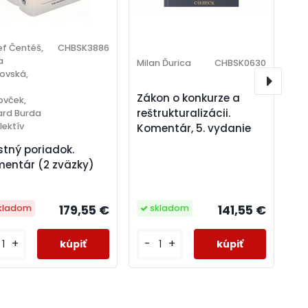
f Čentéš,
CHBSK3886
a
Milan Ďurica
CHBSK0630
lovská,
Zákon o konkurze a
ovček,
reštrukturalizácii.
ard Burda
lektív
Komentár, 5. vydanie
stný poriadok.
entár (2 zväzky)
179,55 €
141,55 €
kladom
skladom
+
-
+