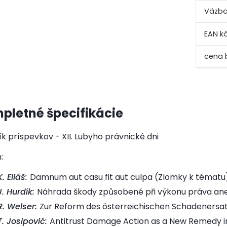
Väzba
EAN k
pletné špecifikácie
k príspevkov - XII. Lubyho právnické dni
:
K. Eliáš:
Damnum aut casu fit aut culpa (Zlomky k tématu
J. Hurdík:
Náhrada škody způsobené při výkonu práva aneb "q
R. Welser:
Zur Reform des österreichischen Schadenersa
T. Josipović:
Antitrust Damage Action as a New Remedy in