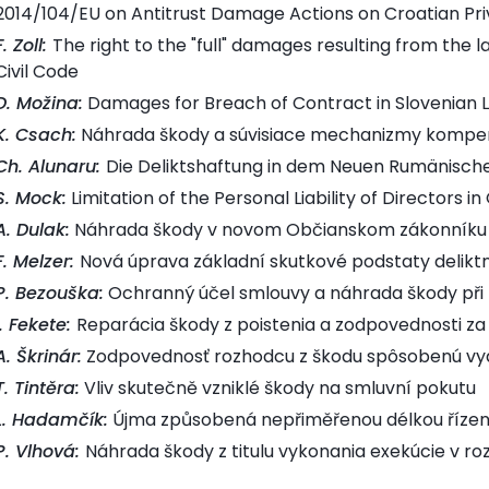
2014/104/EU on Antitrust Damage Actions on Croatian Pr
F. Zoll:
The right to the "full" damages resulting from the 
Civil Code
D. Možina:
Damages for Breach of Contract in Slovenian 
K. Csach:
Náhrada škody a súvisiace mechanizmy kompe
Ch. Alunaru:
Die Deliktshaftung in dem Neuen Rumänische
S. Mock:
Limitation of the Personal Liability of Directors 
A. Dulak:
Náhrada škody v novom Občianskom zákonníku
F. Melzer:
Nová úprava základní skutkové podstaty delikt
P. Bezouška:
Ochranný účel smlouvy a náhrada škody při
I. Fekete:
Reparácia škody z poistenia a zodpovednosti za š
A. Škrinár:
Zodpovednosť rozhodcu z škodu spôsobenú vy
T. Tintěra:
Vliv skutečně vzniklé škody na smluvní pokutu
L. Hadamčík:
Újma způsobená nepřiměřenou délkou řízení 
P. Vlhová:
Náhrada škody z titulu vykonania exekúcie v r