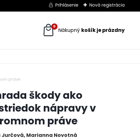
Prihlásenie
Nová registrácia
0
mnom práve
rada škody ako
striedok nápravy v
kromnom práve
 Jurčová, Marianna Novotná