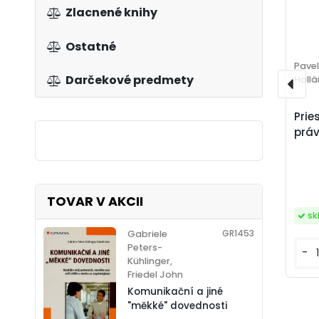
Zlacnené knihy
Ostatné
Pavel
Darčekové predmety
Hollä
Prie
prá
TOVAR V AKCII
s
GR1453
Gabriele
Peters-
-
Kühlinger,
Friedel John
Komunikační a jiné
"měkké" dovednosti