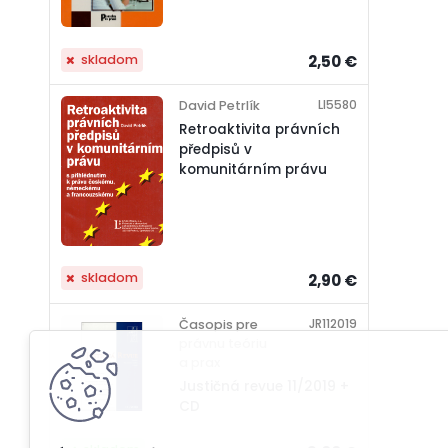
skladom
2,50 €
LI5580
David Petrlík
Retroaktivita právních
předpisů v
komunitárním právu
skladom
2,90 €
JR112019
Časopis pre
právnu teóriu
a prax
Justičná revue 11/2019 +
CD