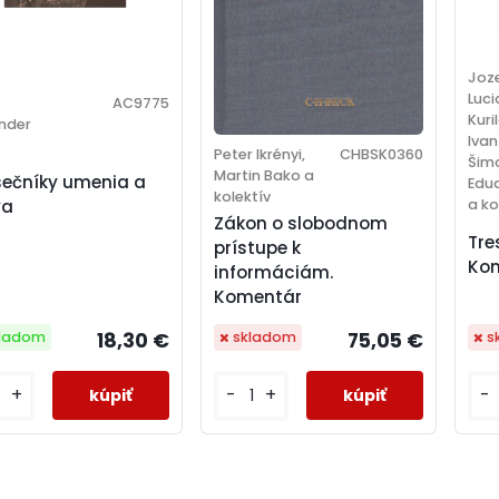
Joze
Luci
AC9775
Kuri
nder
Ivan
Peter Ikrényi,
CHBSK0360
Šim
Martin Bako a
sečníky umenia a
Edu
kolektív
a ko
va
Zákon o slobodnom
Tre
prístupe k
Kom
informáciám.
Komentár
18,30 €
75,05 €
s
kladom
skladom
-
+
-
+