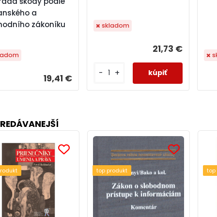
rada škody podle
anského a
hodního zákoníku
skladom
21,73 €
ladom
s
-
+
19,41 €
REDÁVANEJŠÍ
produkt
top produkt
top