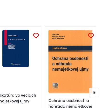
V 
ikatúra vo veciach
Ochrana osobnosti a
ajetkovej ujmy
náhrada nemajetkovej