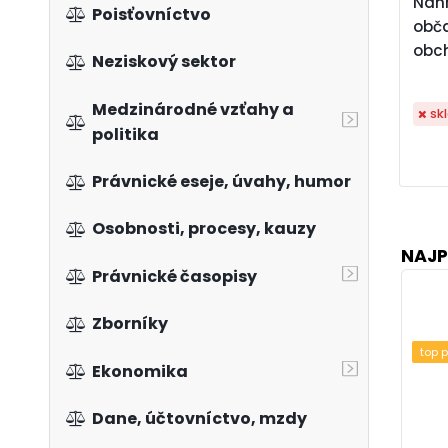
Náh
Poisťovníctvo
obč
obc
Neziskový sektor
Medzinárodné vzťahy a
sk
politika
Právnické eseje, úvahy, humor
Osobnosti, procesy, kauzy
NAJP
Právnické časopisy
Zborníky
top 
Ekonomika
Dane, účtovníctvo, mzdy