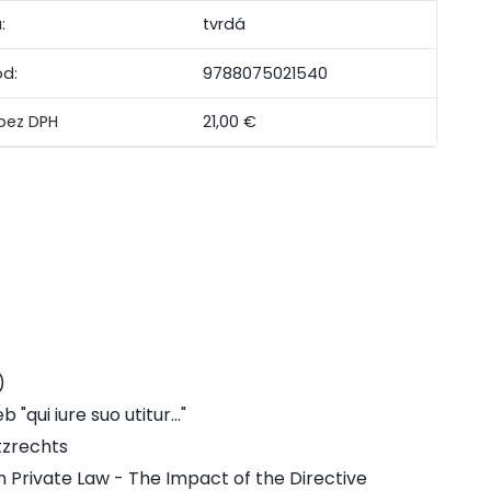
:
tvrdá
ód:
9788075021540
21,00 €
)
ui iure suo utitur..."
tzrechts
 Private Law - The Impact of the Directive