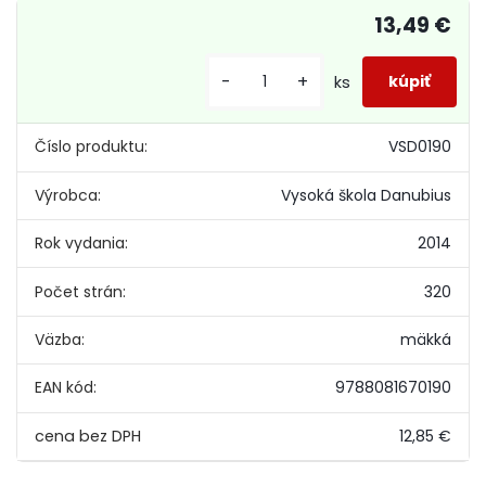
13,49 €
-
+
ks
Číslo produktu:
VSD0190
Výrobca:
Vysoká škola Danubius
Rok vydania:
2014
Počet strán:
320
Väzba:
mäkká
EAN kód:
9788081670190
12,85 €