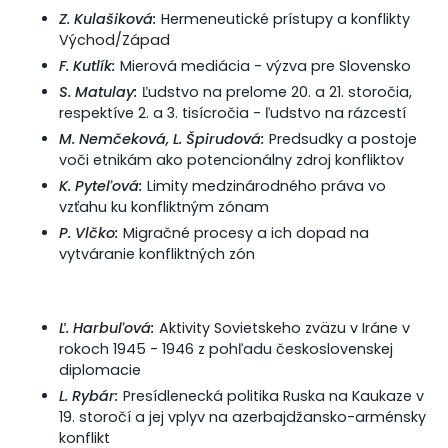
Z. Kulašiková:
Hermeneutické prístupy a konflikty
Východ/Západ
F. Kutlík:
Mierová mediácia - výzva pre Slovensko
S. Matulay:
Ľudstvo na prelome 20. a 21. storočia,
respektíve 2. a 3. tisícročia - ľudstvo na rázcestí
M. Nemčeková, L. Špirudová:
Predsudky a postoje
voči etnikám ako potencionálny zdroj konfliktov
K. Pyteľová:
Limity medzinárodného práva vo
vzťahu ku konfliktným zónam
P. Vlčko:
Migračné procesy a ich dopad na
vytváranie konfliktných zón
Ľ. Harbuľová:
Aktivity Sovietskeho zväzu v Iráne v
rokoch 1945 - 1946 z pohľadu československej
diplomacie
L. Rybár:
Presídlenecká politika Ruska na Kaukaze v
19. storočí a jej vplyv na azerbajdžansko-arménsky
konflikt