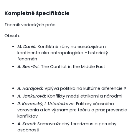
Kompletné špecifikácie
Zborník vedeckých prác.
Obsah:
M. Daniš:
Konfliktné zóny na euroázijskom
kontinente ako antropologicko - historický
fenomén
A. Ben-Zvi:
The Conflict in the Middle East
A. Harajová:
Vplýva politika na kultúrne diferencie ?
A. Jankurová:
Konflikty medzi etnikami a národmi
R. Kazanský, I. Uriadnikova:
Faktory včasného
varovania a ich význam pre teóriu a prax prevencie
konfliktov
A. Kozoň:
Samovražedný terorizmus a poruchy
osobnosti