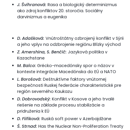
J. Švihranová:
Rasa a biologický determinizmus
ako zdroj konfliktov 20. storočia. Sociálny
darvinizmus a eugenika
D. Adašková:
Vnútroštátny ozbrojený konflikt v Sýrii
a jeho vplyv na odzbrojenie regiónu Blízky východ
Z. Amershina, S. Benčič:
Jazyková politika v
Kazachstane
M. Balco:
Grécko-macedónsky spor o názov v
kontexte integrácie Macedónska do EÚ a NATO
L. Borošová:
Deštruktívne faktory vnútornej
bezpečnosti Ruskej federácie charakteristické pre
región severného Kaukazu
D. Dobrovodský:
Konflikt v Kosove a jeho trvalé
riešenie na základe procesu stabilizácie a
pridruženia k EÚ
D. Fiifiková:
Ruská soft power v Azerbajdžane
Š. Strnad:
Has the Nuclear Non-Proliferation Treaty