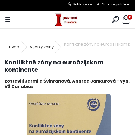
Prihlásenie
Nová registrácia
0
Konfliktné zóny na euroázijskom kon
Úvod
Všetky knihy
Konfliktné zóny na euroázijskom
kontinente
zostavili Jarmila Švihranová, Andrea Jankurová - vyd.
VŠ Danubius