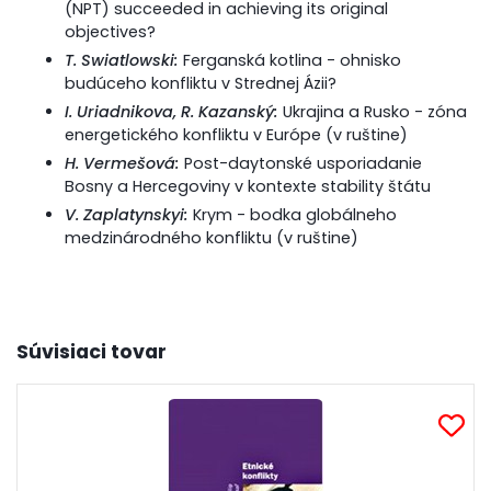
(NPT) succeeded in achieving its original
objectives?
T. Swiatlowski:
Ferganská kotlina - ohnisko
budúceho konfliktu v Strednej Ázii?
I. Uriadnikova, R. Kazanský:
Ukrajina a Rusko - zóna
energetického konfliktu v Európe (v ruštine)
H. Vermešová:
Post-daytonské usporiadanie
Bosny a Hercegoviny v kontexte stability štátu
V. Zaplatynskyi:
Krym - bodka globálneho
medzinárodného konfliktu (v ruštine)
Súvisiaci tovar