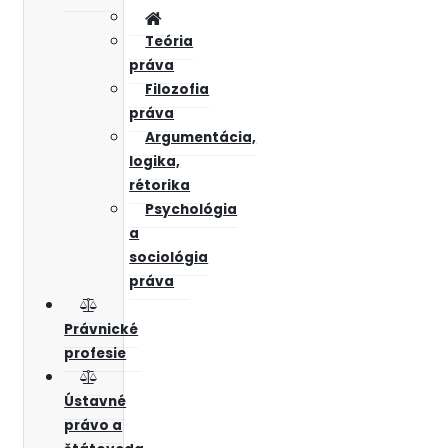
Teória
práva
Filozofia
práva
Argumentácia,
logika,
rétorika
Psychológia
a
sociológia
práva
Právnické
profesie
Ústavné
právo a