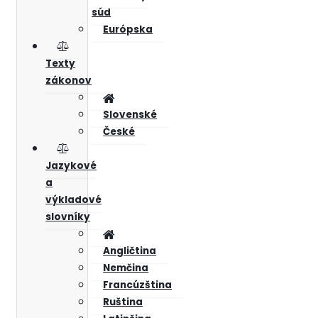
súd
Európska
Texty
zákonov
Slovenské
České
Jazykové
a
výkladové
slovníky
Angličtina
Nemčina
Francúzština
Ruština