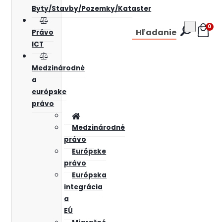
Byty/Stavby/Pozemky/Kataster
0
Hľadanie
Právo
ICT
Medzinárodné
a
európske
právo
Medzinárodné
právo
Európske
právo
Európska
integrácia
a
EÚ