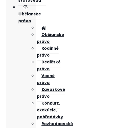
štátoveda
Občianske
právo
Občianske
právo
Rodinné
právo
Dedičské
právo
Vecné
práva
Záväzkové
právo
Konkurz,
exekúcie,
pohľadávky
Rozhodcovské