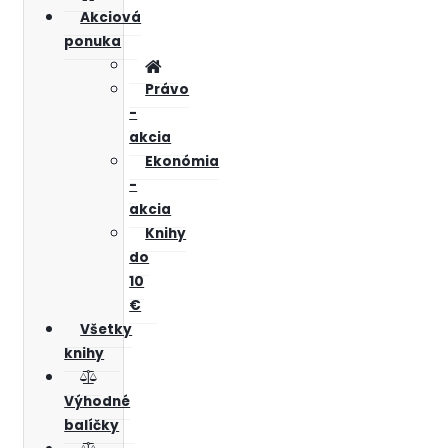
Akciová
ponuka
Právo
-
akcia
Ekonómia
-
akcia
Knihy
do
10
€
Všetky
knihy
Výhodné
balíčky