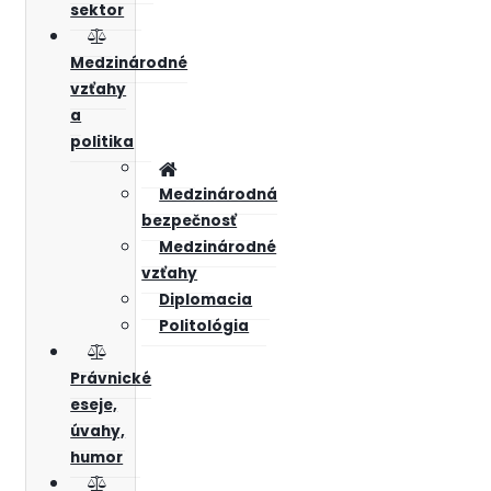
sektor
Medzinárodné
vzťahy
a
politika
Medzinárodná
bezpečnosť
Medzinárodné
vzťahy
Diplomacia
Politológia
Právnické
eseje,
úvahy,
humor