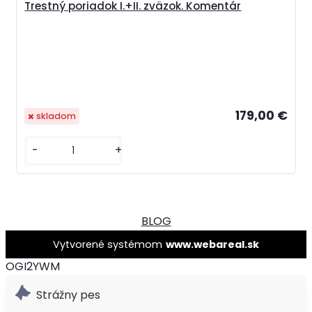
Trestný poriadok I.+II. zväzok. Komentár
179,00 €
skladom
-
+
BLOG
Vytvorené systémom
www.webareal.sk
OGI2YWM
Strážny pes