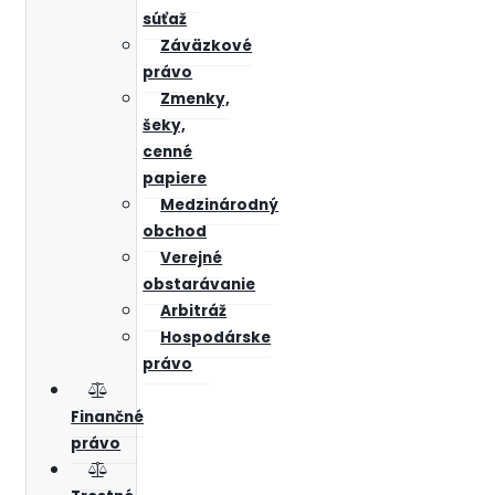
súťaž
Záväzkové
právo
Zmenky,
šeky,
cenné
papiere
Medzinárodný
obchod
Verejné
obstarávanie
Arbitráž
Hospodárske
právo
Finančné
právo