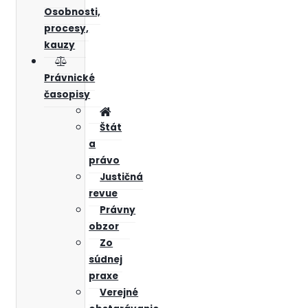
Osobnosti,
procesy,
kauzy
Právnické
časopisy
Štát
a
právo
Justičná
revue
Právny
obzor
Zo
súdnej
praxe
Verejné