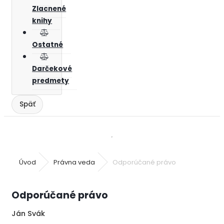
Zlacnené
knihy
Ostatné
Darčekové
predmety
Úvod
Právna veda
Odporúčané právo
Odporúčané právo
Ján Svák