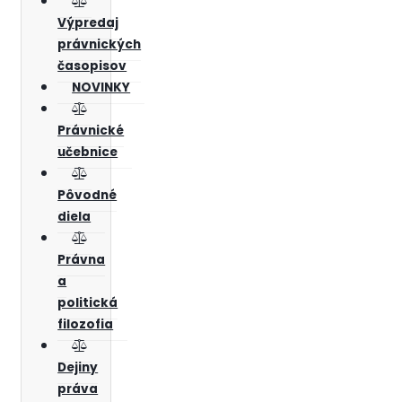
Výpredaj
právnických
časopisov
NOVINKY
Právnické
učebnice
Pôvodné
diela
Právna
a
politická
filozofia
Dejiny
práva