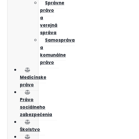
Správne
právo
a
verejná
správa
Samospráva
a
komunálne
právo
Medicínske
právo
Právo
sociálneho
zabezpečenia
Školstvo