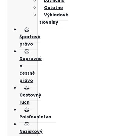
Latinčina
Ostatné
Výkladové
slovníky
Športové
právo
Dopravné
a
cestné
právo
Cestovný
ruch
Poisťovníctvo
Neziskový