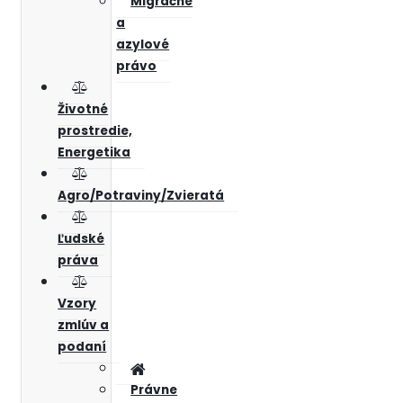
Migračné
a
azylové
právo
Životné
prostredie,
Energetika
Agro/Potraviny/Zvieratá
Ľudské
práva
Vzory
zmlúv a
podaní
Právne