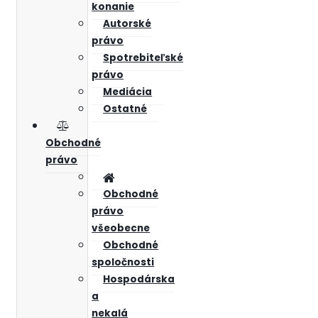
konanie
Autorské
právo
Spotrebiteľské
právo
Mediácia
Ostatné
Obchodné
právo
Obchodné
právo
všeobecne
Obchodné
spoločnosti
Hospodárska
a
nekalá