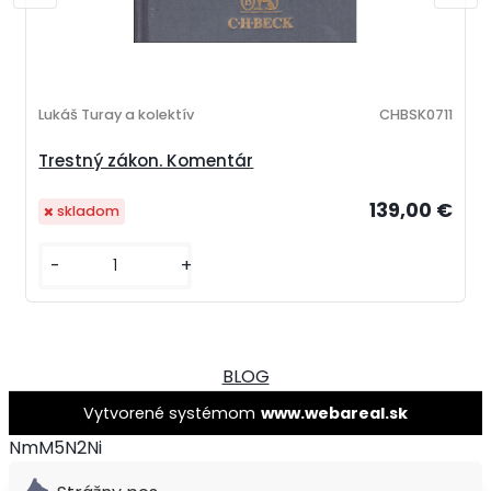
Lukáš Turay a kolektív
CHBSK0711
Trestný zákon. Komentár
139,00 €
skladom
-
+
BLOG
Vytvorené systémom
www.webareal.sk
NmM5N2Ni