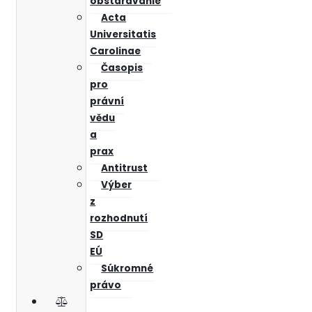
obstarávanie
Acta
Universitatis
Carolinae
Časopis
pro
právní
vědu
a
prax
Antitrust
Výber
z
rozhodnutí
SD
EÚ
Súkromné
právo