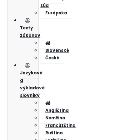
súd
Európska
Texty
zákonov
Slovenské
České
Jazykové
a
výkladové
slovníky
Angličtina
Nemčina
Francúzština
Ruština