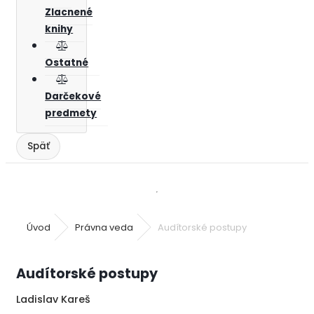
Zlacnené
knihy
Ostatné
Darčekové
predmety
Úvod
Právna veda
Audítorské postupy
Audítorské postupy
Ladislav Kareš