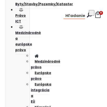
Byty/Stavby/Pozemky/Kataster
0
Hľadanie
Právo
ICT
Medzinárodné
a
európske
právo
Medzinárodné
právo
Európske
právo
Európska
integrácia
a
EÚ