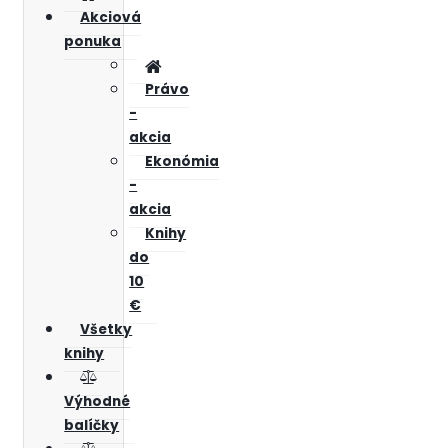
Akciová
ponuka
Právo
-
akcia
Ekonómia
-
akcia
Knihy
do
10
€
Všetky
knihy
Výhodné
balíčky