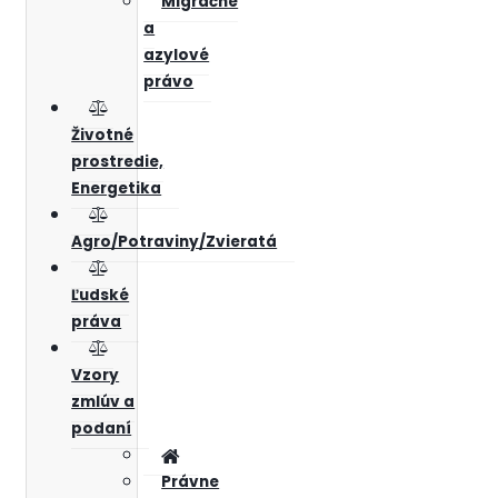
Migračné
a
azylové
právo
Životné
prostredie,
Energetika
Agro/Potraviny/Zvieratá
Ľudské
práva
Vzory
zmlúv a
podaní
Právne