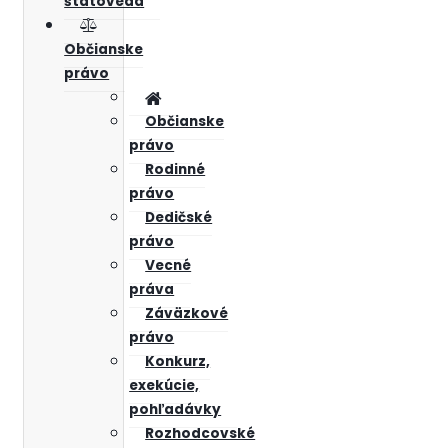
štátoveda
Občianske
právo
Občianske
právo
Rodinné
právo
Dedičské
právo
Vecné
práva
Záväzkové
právo
Konkurz,
exekúcie,
pohľadávky
Rozhodcovské