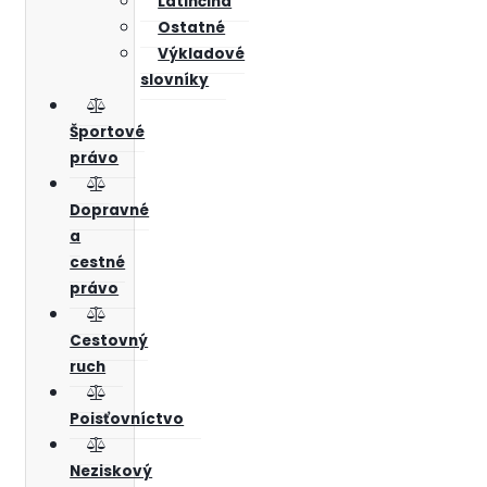
Latinčina
Ostatné
Výkladové
slovníky
Športové
právo
Dopravné
a
cestné
právo
Cestovný
ruch
Poisťovníctvo
Neziskový