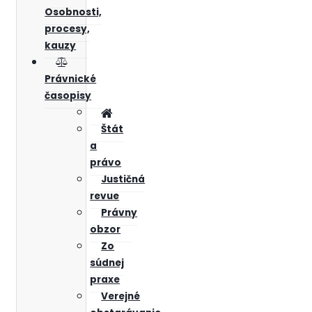
Osobnosti,
procesy,
kauzy
Právnické
časopisy
Štát
a
právo
Justičná
revue
Právny
obzor
Zo
súdnej
praxe
Verejné