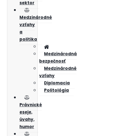
sektor
Medzinárodné
vzťahy
a
politika
Medzinárodná
bezpečnosť
Medzinárodné
vzťahy
Diplomacia
Politológia
Právnické
eseje,
úvahy,
humor