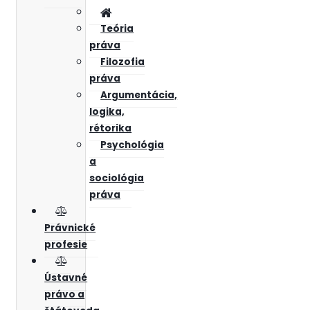
Teória
práva
Filozofia
práva
Argumentácia,
logika,
rétorika
Psychológia
a
sociológia
práva
Právnické
profesie
Ústavné
právo a