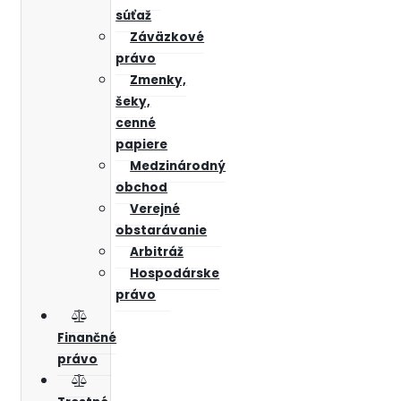
súťaž
Záväzkové
právo
Zmenky,
šeky,
cenné
papiere
Medzinárodný
obchod
Verejné
obstarávanie
Arbitráž
Hospodárske
právo
Finančné
právo