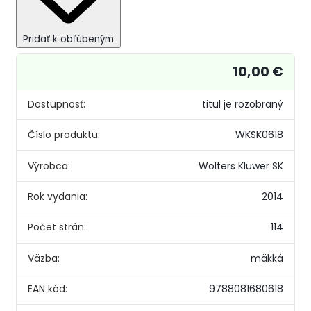
Pridať k obľúbeným
10,00 €
Dostupnosť:
titul je rozobraný
Číslo produktu:
WKSK0618
Výrobca:
Wolters Kluwer SK
Rok vydania:
2014
Počet strán:
114
Väzba:
mäkká
EAN kód:
9788081680618