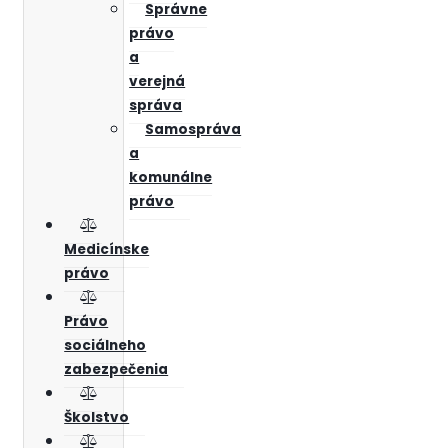
Správne
právo
a
verejná
správa
Samospráva
a
komunálne
právo
Medicínske
právo
Právo
sociálneho
zabezpečenia
Školstvo