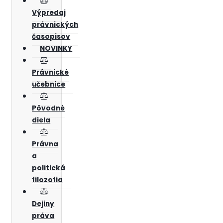
Výpredaj
právnických
časopisov
NOVINKY
Právnické
učebnice
Pôvodné
diela
Právna
a
politická
filozofia
Dejiny
práva