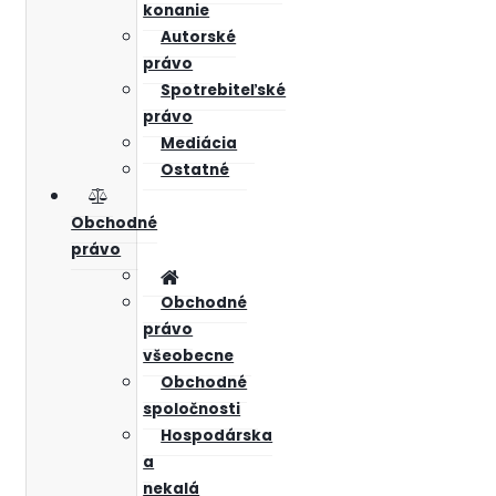
konanie
Autorské
právo
Spotrebiteľské
právo
Mediácia
Ostatné
Obchodné
právo
Obchodné
právo
všeobecne
Obchodné
spoločnosti
Hospodárska
a
nekalá