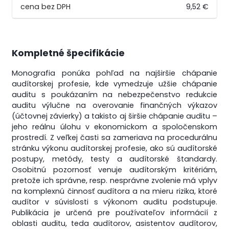
9,52 €
Kompletné špecifikácie
Monografia ponúka pohľad na najširšie chápanie
audítorskej profesie, kde vymedzuje užšie chápanie
auditu s poukázaním na nebezpečenstvo redukcie
auditu výlučne na overovanie finančných výkazov
(účtovnej závierky) a takisto aj širšie chápanie auditu –
jeho reálnu úlohu v ekonomickom a spoločenskom
prostredí. Z veľkej časti sa zameriava na procedurálnu
stránku výkonu audítorskej profesie, ako sú audítorské
postupy, metódy, testy a audítorské štandardy.
Osobitnú pozornosť venuje audítorským kritériám,
pretože ich správne, resp. nesprávne zvolenie má vplyv
na komplexnú činnosť audítora a na mieru rizika, ktoré
audítor v súvislosti s výkonom auditu podstupuje.
Publikácia je určená pre používateľov informácií z
oblasti auditu, teda audítorov, asistentov audítorov,