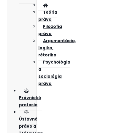
Teória
práva
Filozofia
práva
Argumentácia,
logika,
rétorika
Psychológia
a
sociológia
práva
Právnické
profesie
Ústavné
právo a