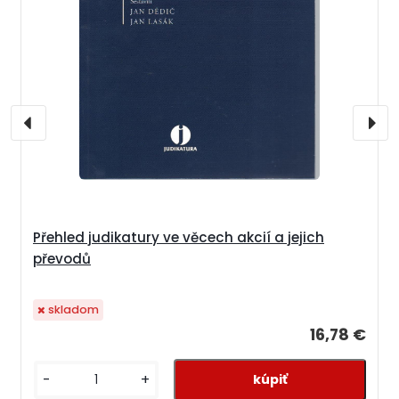
Přehled judikatury ve věcech akcií a jejich
převodů
skladom
16,78 €
-
+