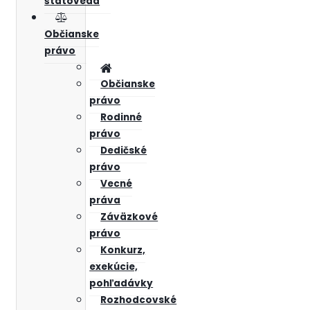
štátoveda
Občianske
právo
Občianske
právo
Rodinné
právo
Dedičské
právo
Vecné
práva
Záväzkové
právo
Konkurz,
exekúcie,
pohľadávky
Rozhodcovské