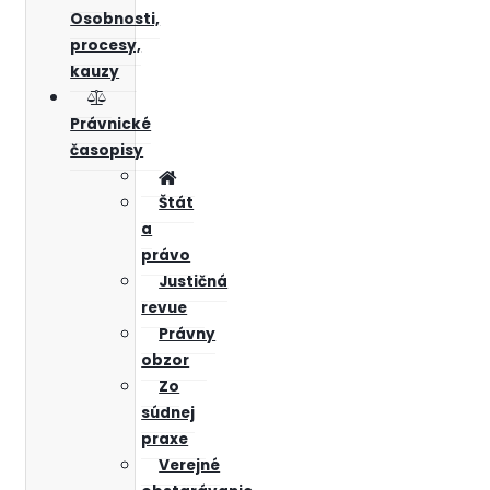
Osobnosti,
procesy,
kauzy
Právnické
časopisy
Štát
a
právo
Justičná
revue
Právny
obzor
Zo
súdnej
praxe
Verejné