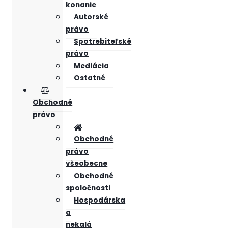
konanie
Autorské
právo
Spotrebiteľské
právo
Mediácia
Ostatné
Obchodné
právo
Obchodné
právo
všeobecne
Obchodné
spoločnosti
Hospodárska
a
nekalá