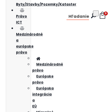
Byty/Stavby/Pozemky/Kataster
0
Hľadanie
Právo
ICT
Medzinárodné
a
európske
právo
Medzinárodné
právo
Európske
právo
Európska
integrácia
a
EÚ