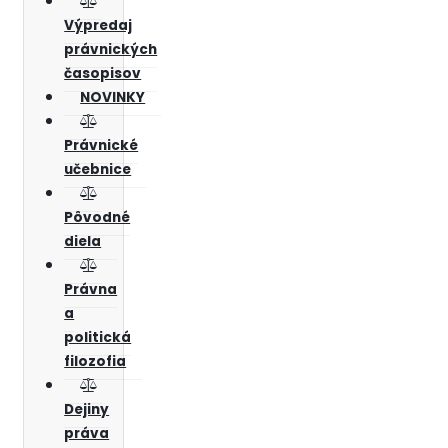
Výpredaj
právnických
časopisov
NOVINKY
Právnické
učebnice
Pôvodné
diela
Právna
a
politická
filozofia
Dejiny
práva