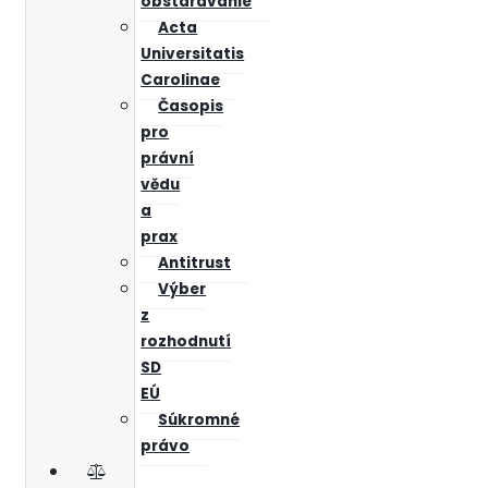
obstarávanie
Acta
Universitatis
Carolinae
Časopis
pro
právní
vědu
a
prax
Antitrust
Výber
z
rozhodnutí
SD
EÚ
Súkromné
právo