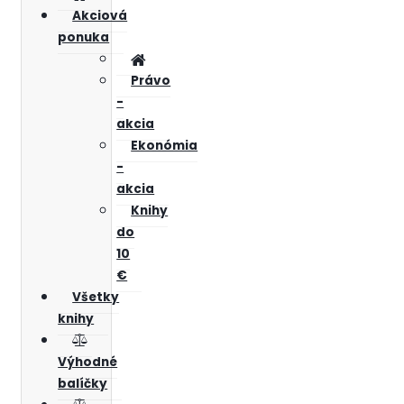
Akciová
ponuka
Právo
-
akcia
Ekonómia
-
akcia
Knihy
do
10
€
Všetky
knihy
Výhodné
balíčky