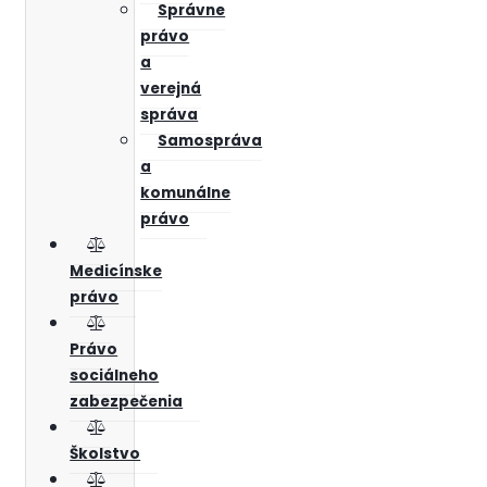
Správne
právo
a
verejná
správa
Samospráva
a
komunálne
právo
Medicínske
právo
Právo
sociálneho
zabezpečenia
Školstvo