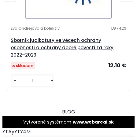
Eva Ondřejová a kolektív
LG7429
Sborník judikatury ve věcech ochrany
osobnosti a ochrany dobré pověsti za roky
2022–2023
12,10 €
skladom
-
+
BLOG
Vytvorené systémom
www.webareal.sk
YTAyYTY4M