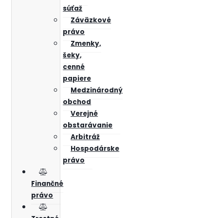
súťaž
Záväzkové
právo
Zmenky,
šeky,
cenné
papiere
Medzinárodný
obchod
Verejné
obstarávanie
Arbitráž
Hospodárske
právo
Finančné
právo