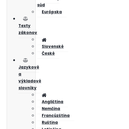
súd
Európska
Texty
zákonov
Slovenské
České
Jazykové
a
výkladové
slovníky
Angličtina
Nemčina
Francúzština
Ruština