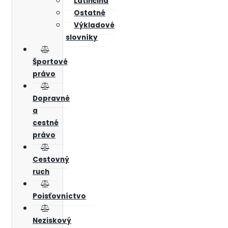
Latinčina
Ostatné
Výkladové
slovníky
Športové
právo
Dopravné
a
cestné
právo
Cestovný
ruch
Poisťovníctvo
Neziskový