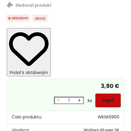
skladom
akcia
Pridať k obľúbeným
3,90 €
-
+
ks
Číslo produktu:
WKSK6900
Výrobca:
Wolters Kluwer SK