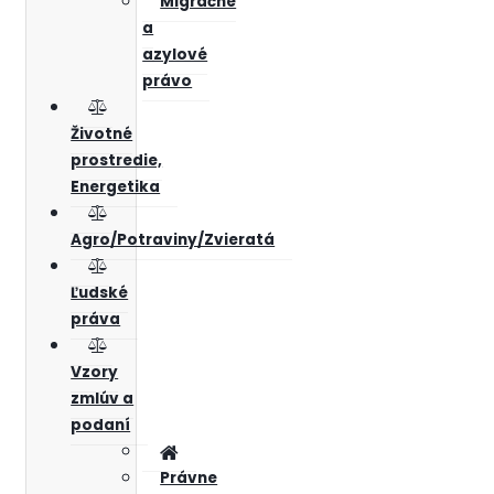
Migračné
a
azylové
právo
Životné
prostredie,
Energetika
Agro/Potraviny/Zvieratá
Ľudské
práva
Vzory
zmlúv a
podaní
Právne