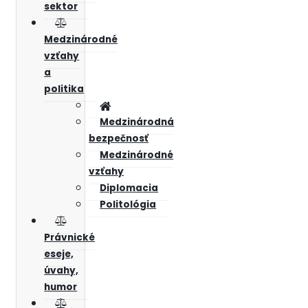
sektor
Medzinárodné
vzťahy
a
politika
Medzinárodná
bezpečnosť
Medzinárodné
vzťahy
Diplomacia
Politológia
Právnické
eseje,
úvahy,
humor