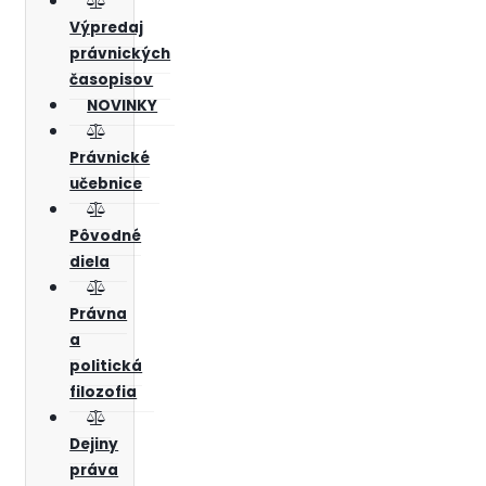
Výpredaj
právnických
časopisov
NOVINKY
Právnické
učebnice
Pôvodné
diela
Právna
a
politická
filozofia
Dejiny
práva