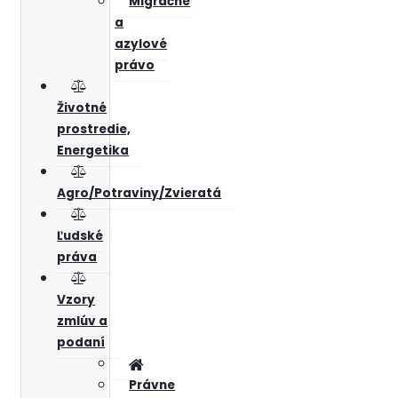
Migračné
a
azylové
právo
Životné
prostredie,
Energetika
Agro/Potraviny/Zvieratá
Ľudské
práva
Vzory
zmlúv a
podaní
Právne