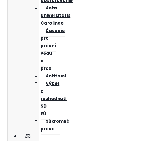
obstarávanie
Acta
Universitatis
Carolinae
Časopis
pro
právní
vědu
a
prax
Antitrust
Výber
z
rozhodnutí
SD
EÚ
Súkromné
právo