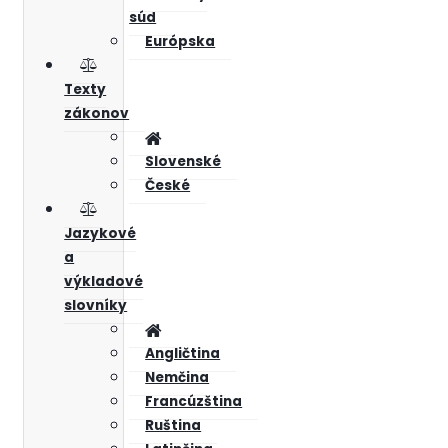
súd
Európska
Texty
zákonov
Slovenské
České
Jazykové
a
výkladové
slovníky
Angličtina
Nemčina
Francúzština
Ruština