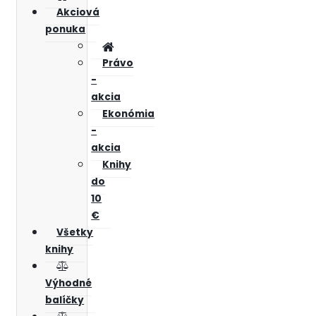
Akciová
ponuka
Právo
-
akcia
Ekonómia
-
akcia
Knihy
do
10
€
Všetky
knihy
Výhodné
balíčky