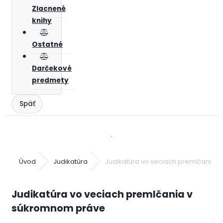
Zlacnené
knihy
Ostatné
Darčekové
predmety
Úvod
Judikatúra
Judikatúra vo veciach premlčania 
Judikatúra vo veciach premlčania v
súkromnom práve