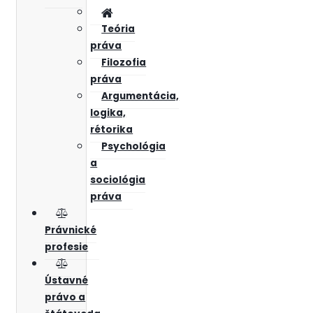
Teória
práva
Filozofia
práva
Argumentácia,
logika,
rétorika
Psychológia
a
sociológia
práva
Právnické
profesie
Ústavné
právo a