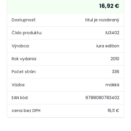
16,92 €
Dostupnosť:
titul je rozobraný
Číslo produktu:
IU3402
Výrobca:
Iura edition
Rok vydania:
2010
Počet strán:
336
Väzba:
mäkká
EAN kód:
9788080783402
16,11 €