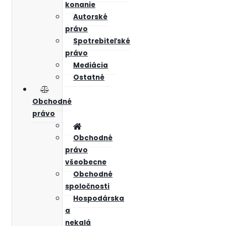
konanie
Autorské
právo
Spotrebiteľské
právo
Mediácia
Ostatné
Obchodné
právo
Obchodné
právo
všeobecne
Obchodné
spoločnosti
Hospodárska
a
nekalá