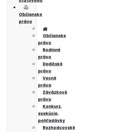
štátoveda
Občianske
právo
Občianske
právo
Rodinné
právo
Dedičské
právo
Vecné
práva
Záväzkové
právo
Konkurz,
exekúcie,
pohľadávky
Rozhodcovské