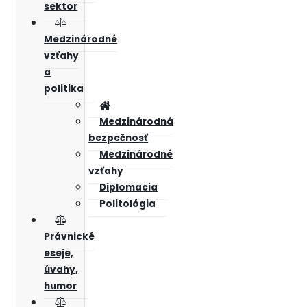
sektor
Medzinárodné
vzťahy
a
politika
Medzinárodná
bezpečnosť
Medzinárodné
vzťahy
Diplomacia
Politológia
Právnické
eseje,
úvahy,
humor