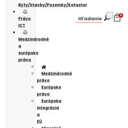
Byty/Stavby/Pozemky/Kataster
0
Hľadanie
Právo
ICT
Medzinárodné
a
európske
právo
Medzinárodné
právo
Európske
právo
Európska
integrácia
a
EÚ