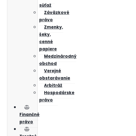
súťaž
Záväzkové
právo
Zmenky,
šeky,
cenné
papiere
Medzinárodný
obchod
Verejné
obstarávanie
Arbitráž
Hospodárske
právo
Finančné
právo