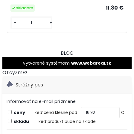
11,30 €
skladom
-
+
BLOG
Vytvorené systémom
www.webareal.sk
OTcyZmEz
Strážny pes
Informovať na e-mail pri zmene:
ceny
keď cena klesne pod
€
skladu
keď produkt bude na sklade