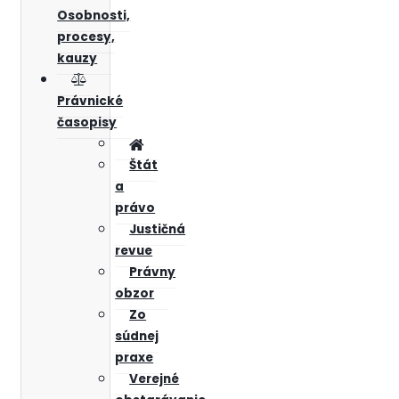
Osobnosti,
procesy,
kauzy
Právnické
časopisy
Štát
a
právo
Justičná
revue
Právny
obzor
Zo
súdnej
praxe
Verejné