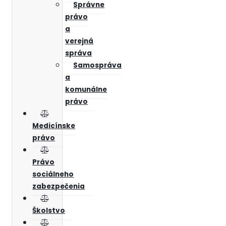
Správne
právo
a
verejná
správa
Samospráva
a
komunálne
právo
Medicínske
právo
Právo
sociálneho
zabezpečenia
Školstvo