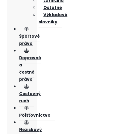
Latinčina
Ostatné
Výkladové
slovníky
Športové
právo
Dopravné
a
cestné
právo
Cestovný
ruch
Poisťovníctvo
Neziskový