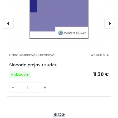
Dana Jelinková Dudzíková
WKSK6784
Sloboda prejavu sudcu
11,30 €
skladom
-
+
BLOG