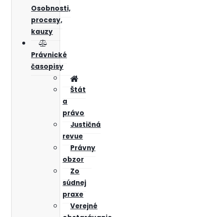
Osobnosti,
procesy,
kauzy
Právnické
časopisy
Štát
a
právo
Justičná
revue
Právny
obzor
Zo
súdnej
praxe
Verejné