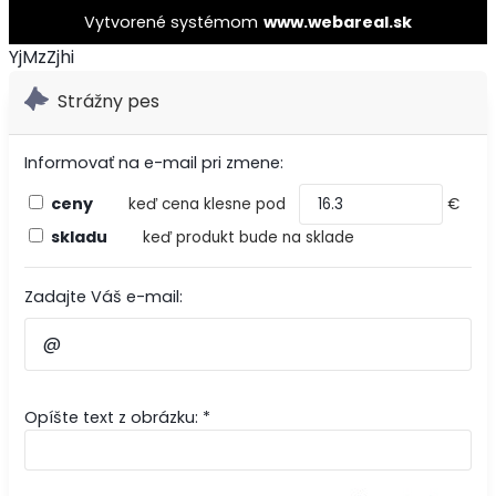
Vytvorené systémom
www.webareal.sk
YjMzZjhi
Strážny pes
Informovať na e-mail pri zmene:
ceny
keď cena klesne pod
€
skladu
keď produkt bude na sklade
Zadajte Váš e-mail:
Opíšte text z obrázku: *