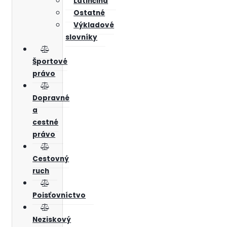
Latinčina
Ostatné
Výkladové
slovníky
Športové
právo
Dopravné
a
cestné
právo
Cestovný
ruch
Poisťovníctvo
Neziskový