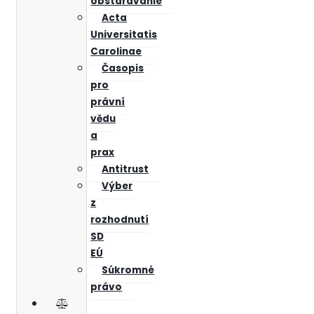
obstarávanie
Acta
Universitatis
Carolinae
Časopis
pro
právní
vědu
a
prax
Antitrust
Výber
z
rozhodnutí
SD
EÚ
Súkromné
právo