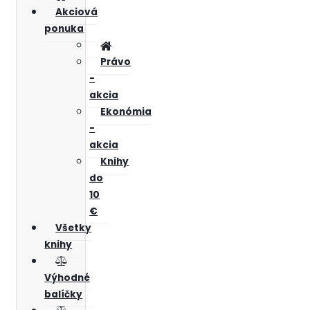
Akciová
ponuka
Právo
-
akcia
Ekonómia
-
akcia
Knihy
do
10
€
Všetky
knihy
Výhodné
balíčky