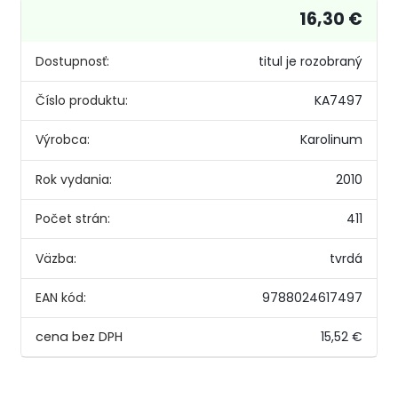
16,30 €
Dostupnosť:
titul je rozobraný
Číslo produktu:
KA7497
Výrobca:
Karolinum
Rok vydania:
2010
Počet strán:
411
Väzba:
tvrdá
EAN kód:
9788024617497
15,52 €