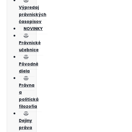
Výpredaj
právnických
časopisov
NOVINKY
Právnické
učebnice
Pôvodné
diela
Právna
a
politická
filozofia
Dejiny
práva