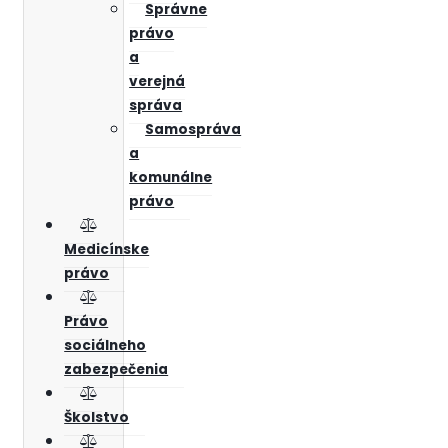
Správne
právo
a
verejná
správa
Samospráva
a
komunálne
právo
Medicínske
právo
Právo
sociálneho
zabezpečenia
Školstvo