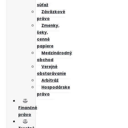
súťaž
Záväzkové
právo
Zmenky,
šeky,
cenné
papiere
Medzinárodný
obchod
Verejné
obstarávanie
Arbitráž
Hospodárske
právo
Finančné
právo