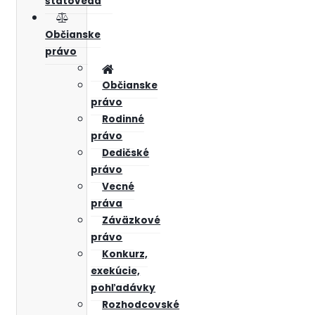
štátoveda
Občianske
právo
Občianske
právo
Rodinné
právo
Dedičské
právo
Vecné
práva
Záväzkové
právo
Konkurz,
exekúcie,
pohľadávky
Rozhodcovské