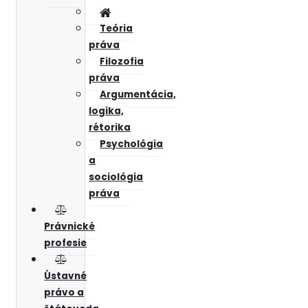
Teória
práva
Filozofia
práva
Argumentácia,
logika,
rétorika
Psychológia
a
sociológia
práva
Právnické
profesie
Ústavné
právo a