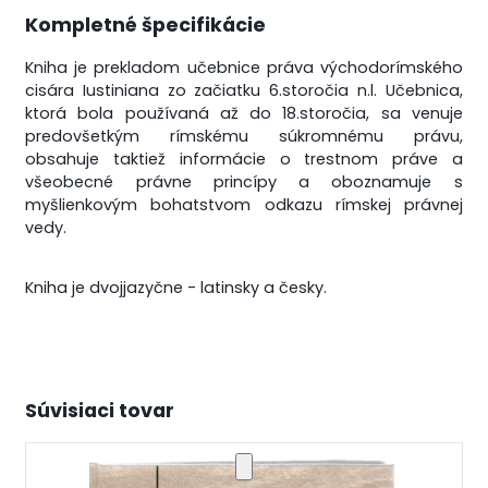
Kompletné špecifikácie
Kniha je prekladom učebnice práva východorímského
cisára Iustiniana zo začiatku 6.storočia n.l. Učebnica,
ktorá bola používaná až do 18.storočia, sa venuje
predovšetkým rímskému súkromnému právu,
obsahuje taktiež informácie o trestnom práve a
všeobecné právne princípy a oboznamuje s
myšlienkovým bohatstvom odkazu rímskej právnej
vedy.
Kniha je dvojjazyčne - latinsky a česky.
Súvisiaci tovar