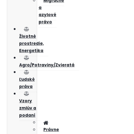
Migračné
a
azylové
právo
Životné
prostredie,
Energetika
Agro/Potraviny/Zvieratá
Ľudské
práva
Vzory
zmlúv a
podaní
Právne