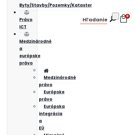
Byty/Stavby/Pozemky/Kataster
0
Hľadanie
Právo
ICT
Medzinárodné
a
európske
právo
Medzinárodné
právo
Európske
právo
Európska
integrácia
a
EÚ