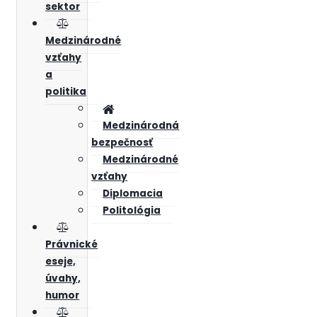
sektor
Medzinárodné
vzťahy
a
politika
Medzinárodná
bezpečnosť
Medzinárodné
vzťahy
Diplomacia
Politológia
Právnické
eseje,
úvahy,
humor