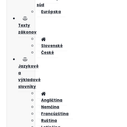
súd
Európska
Texty
zákonov
Slovenské
České
Jazykové
a
výkladové
slovníky
Angličtina
Nemčina
Francúzština
Ruština