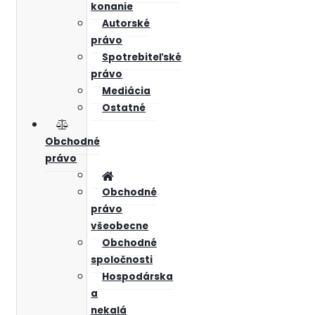
konanie
Autorské
právo
Spotrebiteľské
právo
Mediácia
Ostatné
Obchodné
právo
Obchodné
právo
všeobecne
Obchodné
spoločnosti
Hospodárska
a
nekalá